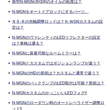
新型N-WGN(JH3/4)のオイルの粘度は？
N-WGNをオートドアロックにするパーツ。
ＲＳ-Ｒの光軸調整ロッドは？Ｎ-ＷGNカスタムの設
定は？
N-WGNのヴァレンティのLEDリフレクターの設定
は？車検は通る？
N-WGNに装着可能なルームミラーは？
N-WGNとカスタムではポジションランプが違う？
N-WGNのHIDの形状は？カスタムと通常で違う？
N-WGNのバックランプのLED取付は可能？形状は？
N-WGNカスタムのかっこいいLEDフォグ!!
N-WGNのローダウン時のオートレベライザー調整ロ
ッド!!