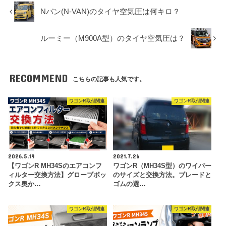
Nバン(N-VAN)のタイヤ空気圧は何キロ？
ルーミー（M900A型）のタイヤ空気圧は？
RECOMMEND
こちらの記事も人気です。
ワゴンR取付関連
ワゴンR取付関連
2026.5.19
2021.7.26
【ワゴンR MH34Sのエアコンフ
ワゴンR（MH34S型）のワイパー
ィルター交換方法】グローブボッ
のサイズと交換方法。ブレードと
クス奥か…
ゴムの選…
ワゴンR取付関連
ワゴンR取付関連