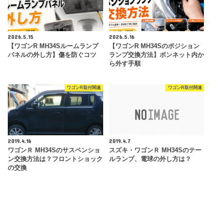
2026.5.15
2026.5.16
【ワゴンR MH34Sルームランプ
【ワゴンR MH34Sのポジション
パネルの外し方】傷を防ぐコツ
ランプ交換方法】ボンネット内か
ら外す手順
ワゴンR取付関連
ワゴンR取付関連
2019.4.16
2019.4.7
ワゴンＲ MH34Sのサスペンショ
スズキ・ワゴンＲ MH34Sのテー
ン交換方法は？フロントショック
ルランプ、電球の外し方は？
の交換