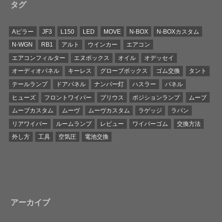
タグ
Aピラー
JF3
L150
LED
MOVE
N-BOX
N-BOXカスタム
N-WGN
RB1
アルト
ウインカー
エアコン
エアコンフィルター
エヌボックス
オイル
オデッセイ
オーディオパネル
キーレス
グローブボックス
ゴム交換
タント
テールランプ
ドアパネル
ナンバー灯
ハスラー
パネル
ヒューズ
フロントワイパー
プリウス
ポジションランプ
ムーブ
ムーブカスタム
ムーヴ
ムーヴカスタム
ラゲッジ
ラパン
リアワイパー
ルームランプ
レビュー
ワイパーゴム
交換方法
外し方
工具
空気圧
電池交換
アーカイブ