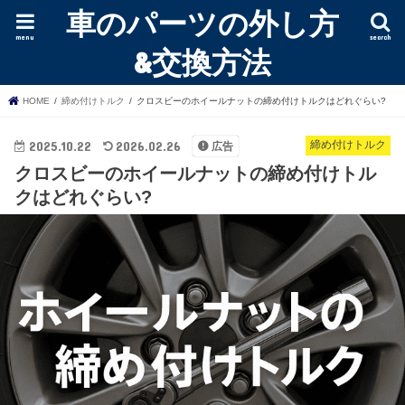
車のパーツの外し方
menu
search
&交換方法
HOME
締め付けトルク
クロスビーのホイールナットの締め付けトルクはどれぐらい?
2025.10.22
2026.02.26
締め付けトルク
広告
クロスビーのホイールナットの締め付けトル
クはどれぐらい?